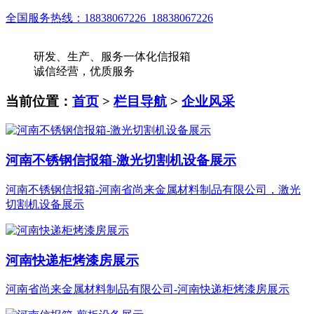
全国服务热线：
18838067226 18838067226
研发、生产、服务一体化信报箱
诚信经营，优质服务
当前位置：
首页
>
栏目导航
>
企业风采
河南不锈钢信报箱-激光切割机设备展示
河南不锈钢信报箱-河南省尚来金属材料制品有限公司，激光
切割机设备展示
河南快递柜烤漆房展示
河南省尚来金属材料制品有限公司-河南快递柜烤漆房展示