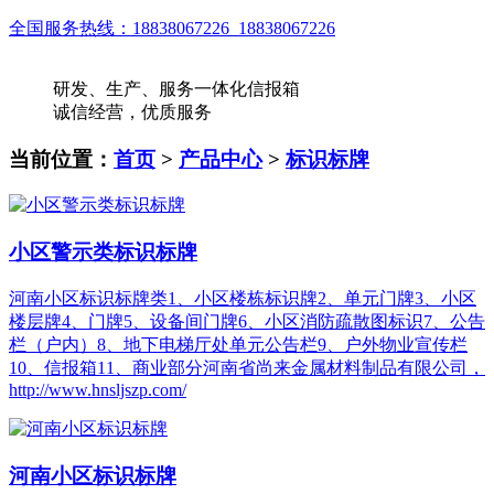
全国服务热线：
18838067226 18838067226
研发、生产、服务一体化信报箱
诚信经营，优质服务
当前位置：
首页
>
产品中心
>
标识标牌
小区警示类标识标牌
河南小区标识标牌类1、小区楼栋标识牌2、单元门牌3、小区
楼层牌4、门牌5、设备间门牌6、小区消防疏散图标识7、公告
栏（户内）8、地下电梯厅处单元公告栏9、户外物业宣传栏
10、信报箱11、商业部分河南省尚来金属材料制品有限公司，
http://www.hnsljszp.com/
河南小区标识标牌