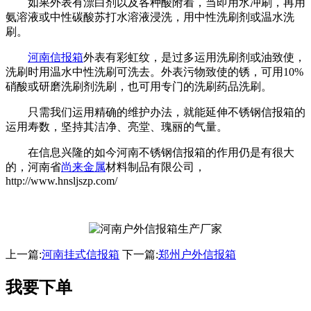
如果外表有漂白剂以及各种酸附着，当即用水冲刷，再用
氨溶液或中性碳酸苏打水溶液浸洗，用中性洗刷剂或温水洗
刷。
河南信报箱
外表有彩虹纹，是过多运用洗刷剂或油致使，
洗刷时用温水中性洗刷可洗去。
外表污物致使的锈，可用10%
硝酸或研磨洗刷剂洗刷，也可用专门的洗刷药品洗刷。
只需我们运用精确的维护办法，就能延伸不锈钢信报箱的
运用寿数，坚持其洁净、亮堂、瑰丽的气量。
在信息兴隆的如今河南不锈钢信报箱的作用仍是有很大
的，河南省
尚来金属
材料制品有限公司，
http://www.hnsljszp.com/
上一篇:
河南挂式信报箱
下一篇:
郑州户外信报箱
我要下单