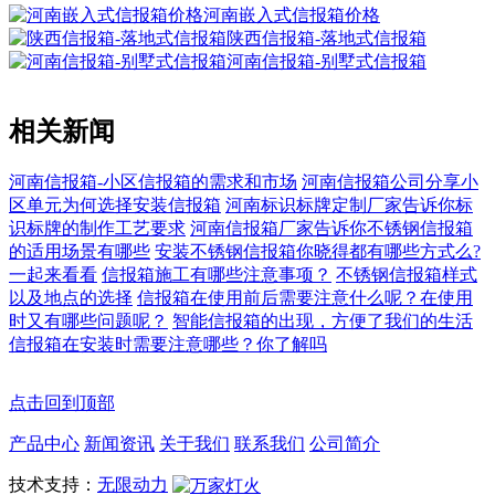
河南嵌入式信报箱价格
陕西信报箱-落地式信报箱
河南信报箱-别墅式信报箱
相关新闻
河南信报箱-小区信报箱的需求和市场
河南信报箱公司分享小
区单元为何选择安装信报箱
河南标识标牌定制厂家告诉你标
识标牌的制作工艺要求
河南信报箱厂家告诉你不锈钢信报箱
的适用场景有哪些
安装不锈钢信报箱你晓得都有哪些方式么?
一起来看看
信报箱施工有哪些注意事项？
不锈钢信报箱样式
以及地点的选择
信报箱在使用前后需要注意什么呢？在使用
时又有哪些问题呢？
智能信报箱的出现，方便了我们的生活
信报箱在安装时需要注意哪些？你了解吗
点击回到顶部
产品中心
新闻资讯
关于我们
联系我们
公司简介
技术支持：
无限动力